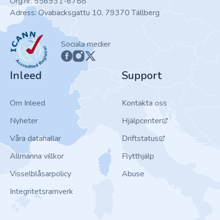
Org.nr: 556931-6788
Adress: Ovabacksgattu 10, 79370 Tällberg
ICANN
Sociala medier
Inleed
Support
Om Inleed
Kontakta oss
Nyheter
Hjälpcenter
Våra datahallar
Driftstatus
Allmänna villkor
Flytthjälp
Visselblåsarpolicy
Abuse
Integritetsramverk