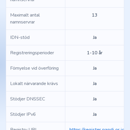
Maximalt antal
13
namnservrar
IDN-stöd
Ja
Registreringsperioder
1-10 år
Förnyelse vid överföring
Ja
Lokalt närvarande krävs
Ja
Stödjer DNSSEC
Ja
Stödjer IPv6
Ja
Registry URL
https://register.pandi.or.id/