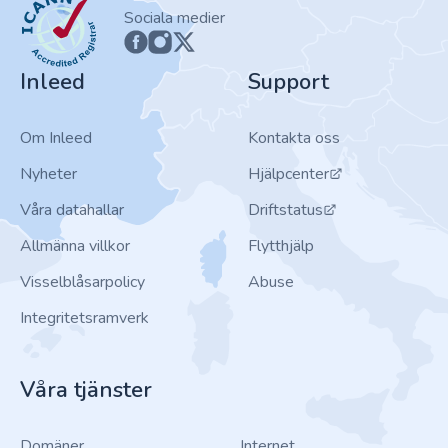
ICANN
Sociala medier
Inleed
Support
Om Inleed
Kontakta oss
Nyheter
Hjälpcenter
Våra datahallar
Driftstatus
Allmänna villkor
Flytthjälp
Visselblåsarpolicy
Abuse
Integritetsramverk
Våra tjänster
Domäner
Internet