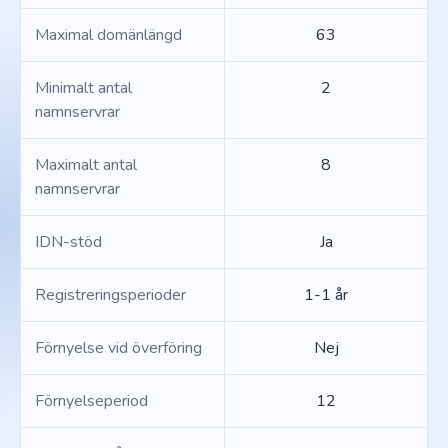
Maximal domänlängd
63
Minimalt antal
2
namnservrar
Maximalt antal
8
namnservrar
IDN-stöd
Ja
Registreringsperioder
1-1 år
Förnyelse vid överföring
Nej
Förnyelseperiod
12