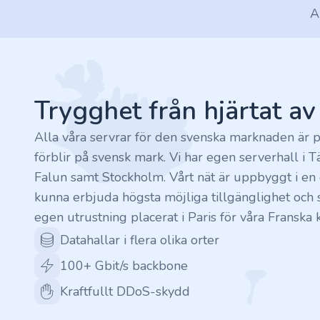
A
.rocks
Footer
.ua
.ch
Trygghet från hjärtat a
.ink
Alla våra servrar för den svenska marknaden är p
förblir på svensk mark. Vi har egen serverhall i T
.email
Falun samt Stockholm. Vårt nät är uppbyggt i en c
kunna erbjuda högsta möjliga tillgänglighet och s
.bz
egen utrustning placerat i Paris för våra Franska 
Datahallar i flera olika orter
.uk
100+ Gbit/s backbone
.design
Kraftfullt DDoS-skydd