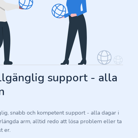
llgänglig support - alla
n
nglig, snabb och kompetent support - alla dagar i
förlängda arm, alltid redo att lösa problem eller ta
t er.