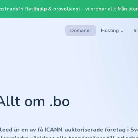
tnadsfri flytthjälp & prövotjänst - vi ordnar allt från start 
Domäner
Hosting
I
Allt om .bo
nleed är en av få ICANN-auktoriserade företag i Sv