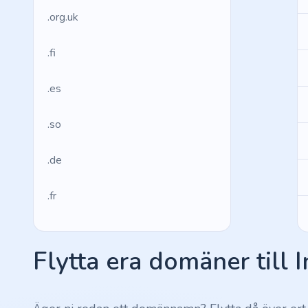
.org.uk
.fi
.es
.so
.de
.fr
.us
Flytta era domäner till 
.management
.ws