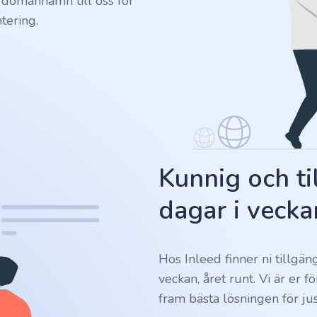
 domännamn till oss för
tering.
Kunnig och ti
dagar i vecka
Hos Inleed finner ni tillgä
veckan, året runt. Vi är er 
fram bästa lösningen för jus