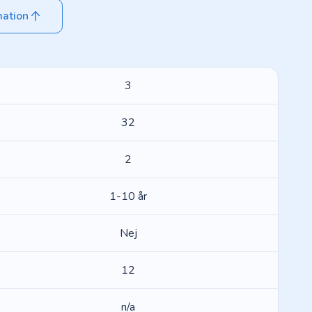
mation
3
32
2
1-10 år
Nej
12
n/a