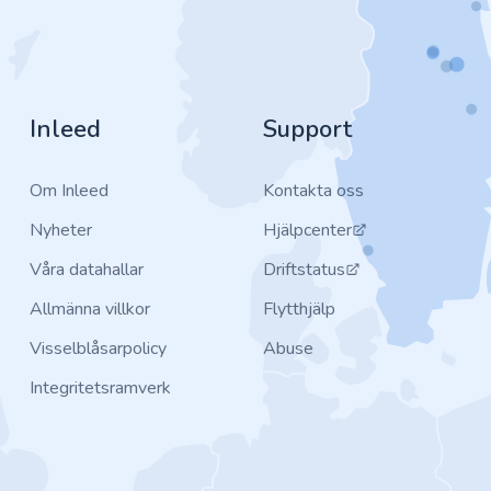
Inleed
Support
Om Inleed
Kontakta oss
Nyheter
Hjälpcenter
Våra datahallar
Driftstatus
Allmänna villkor
Flytthjälp
Visselblåsarpolicy
Abuse
Integritetsramverk