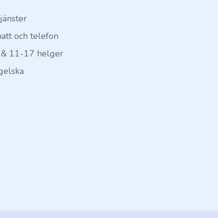
tjänster
hatt och telefon
 & 11-17 helger
gelska