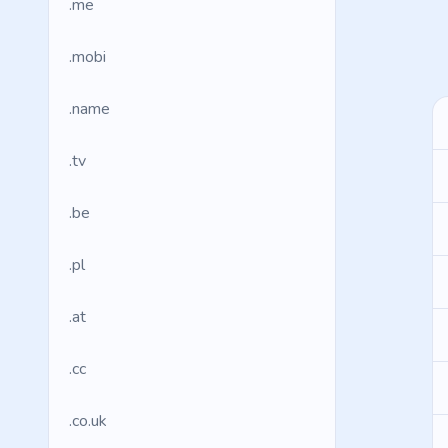
.me
.mobi
.name
.tv
.be
.pl
.at
.cc
.co.uk