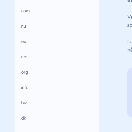
e
.com
V
so
.nu
I
.eu
n
.net
.org
.info
.biz
.dk