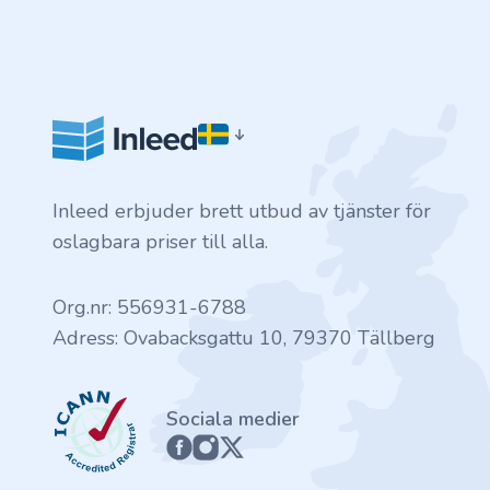
.finance
.tennis
.in
.shop
Inleed erbjuder brett utbud av tjänster för
.tips
oslagbara priser till alla.
.cn
Org.nr: 556931-6788
Adress: Ovabacksgattu 10, 79370 Tällberg
.re
.games
ICANN
Sociala medier
.it