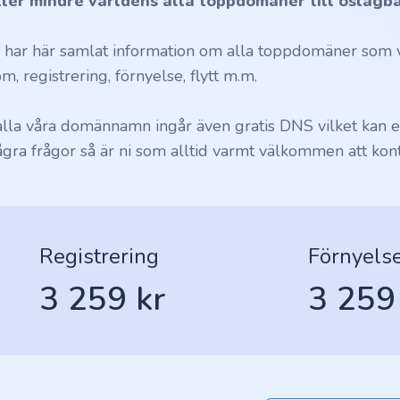
ller mindre världens alla toppdomäner till oslagba
i har här samlat information om alla toppdomäner som vi
m, registrering, förnyelse, flytt m.m.
 alla våra domännamn ingår även gratis DNS vilket kan en
ågra frågor så är ni som alltid varmt välkommen att kont
Registrering
Förnyels
3 259 kr
3 259