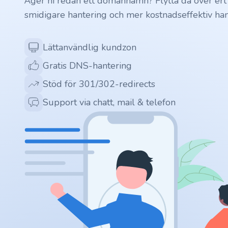
Äger ni redan ett domännamn? Flytta då över ert
smidigare hantering och mer kostnadseffektiv han
.ai
Lättanvändlig kundzon
.space
Gratis DNS-hantering
.website
Stöd för 301/302-redirects
Support via chatt, mail & telefon
.io
.ru
.vc
.gr
.network