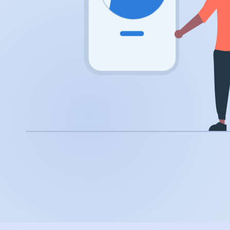
.app
.zone
.co
.no
.site
.art
.online
.cloud
.nl