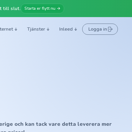
till slut.
Starta er flytt nu →
nternet
Tjänster
Inleed
Logga in
erige och kan tack vare detta leverera mer