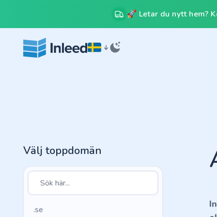
🚀 Letar du nytt hem? Kos
Välj toppdomän
I
.se