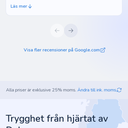
alls, vilket är en underlig feeling. Top. Freakin'. Notch.
Läs mer
Visa fler recensioner på Google.com
Alla priser är exklusive 25% moms.
Ändra till ink. moms
Footer
Trygghet från hjärtat av