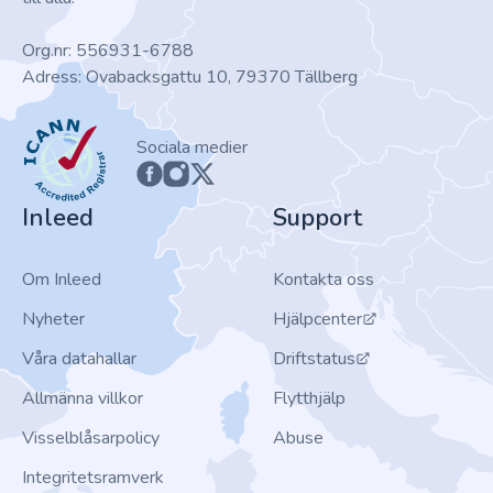
Org.nr: 556931-6788
Adress: Ovabacksgattu 10, 79370 Tällberg
ICANN
Sociala medier
Inleed
Support
Om Inleed
Kontakta oss
Nyheter
Hjälpcenter
Våra datahallar
Driftstatus
Allmänna villkor
Flytthjälp
Visselblåsarpolicy
Abuse
Integritetsramverk