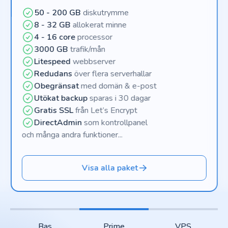
50 - 200 GB
diskutrymme
8 - 32 GB
allokerat minne
4 - 16 core
processor
3000 GB
trafik/mån
Litespeed
webbserver
Redudans
över flera serverhallar
Obegränsat
med domän & e-post
Utökat backup
sparas i 30 dagar
Gratis SSL
från Let’s Encrypt
DirectAdmin
som kontrollpanel
och många andra funktioner...
Visa alla paket
Bas
Prime
VPS