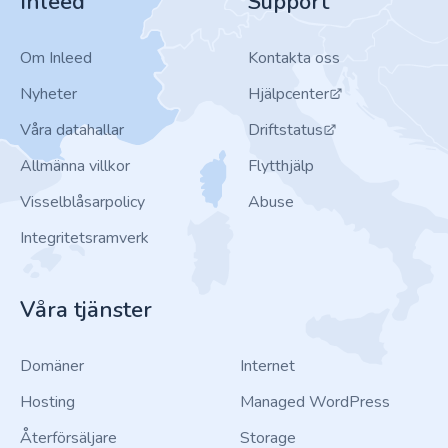
Inleed
Support
Om Inleed
Kontakta oss
Nyheter
Hjälpcenter
Våra datahallar
Driftstatus
Allmänna villkor
Flytthjälp
Visselblåsarpolicy
Abuse
Integritetsramverk
Våra tjänster
Domäner
Internet
Hosting
Managed WordPress
Återförsäljare
Storage