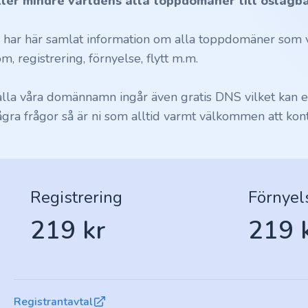
ller mindre världens alla toppdomäner till oslagba
i har här samlat information om alla toppdomäner som vi
m, registrering, förnyelse, flytt m.m.
 alla våra domännamn ingår även gratis DNS vilket kan en
ågra frågor så är ni som alltid varmt välkommen att kont
Registrering
Förnyel
219 kr
219 
Registrantavtal