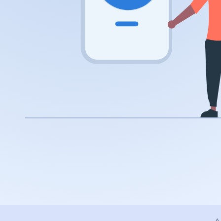
.rocks
.ua
.ch
.ink
.email
.bz
.uk
.design