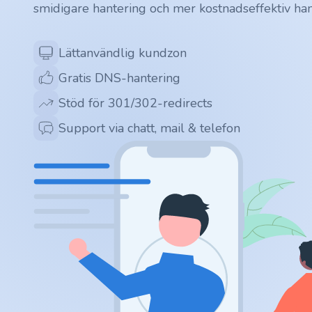
smidigare hantering och mer kostnadseffektiv han
.app
.zone
Lättanvändlig kundzon
Gratis DNS-hantering
.co
Stöd för 301/302-redirects
.no
Support via chatt, mail & telefon
.site
.art
.online
.cloud
.nl