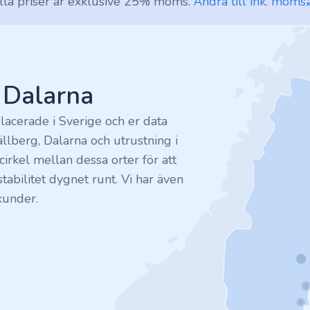
lla priser är exklusive 25% moms.
Ändra till ink. moms
v Dalarna
lacerade i Sverige och er data
ällberg, Dalarna och utrustning i
irkel mellan dessa orter för att
tabilitet dygnet runt. Vi har även
kunder.