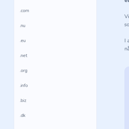
e
.com
V
so
.nu
I
.eu
n
.net
.org
.info
.biz
.dk