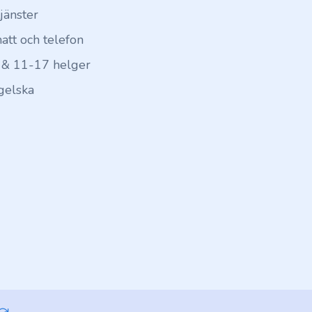
tjänster
hatt och telefon
 & 11-17 helger
gelska