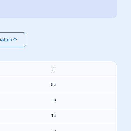
mation
1
63
Ja
13