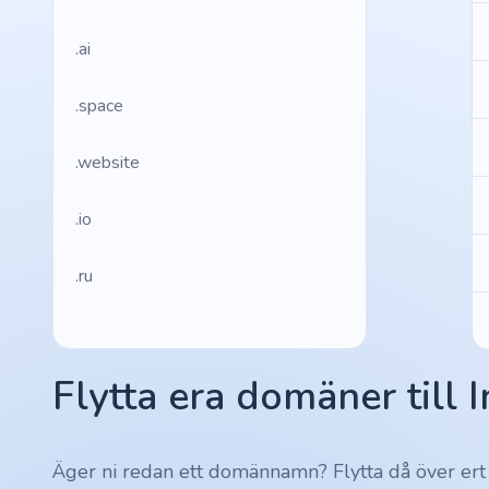
.ai
.space
.website
.io
.ru
.vc
Flytta era domäner till 
.gr
.network
Äger ni redan ett domännamn? Flytta då över ert