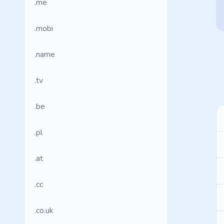
.me
.mobi
.name
.tv
.be
.pl
.at
.cc
.co.uk