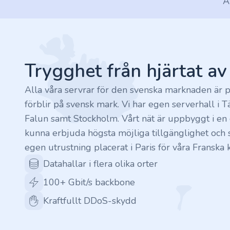
A
.finance
Footer
.tennis
.in
Trygghet från hjärtat a
.shop
Alla våra servrar för den svenska marknaden är p
förblir på svensk mark. Vi har egen serverhall i T
.tips
Falun samt Stockholm. Vårt nät är uppbyggt i en c
kunna erbjuda högsta möjliga tillgänglighet och s
.cn
egen utrustning placerat i Paris för våra Franska 
.re
Datahallar i flera olika orter
100+ Gbit/s backbone
.games
Kraftfullt DDoS-skydd
.it