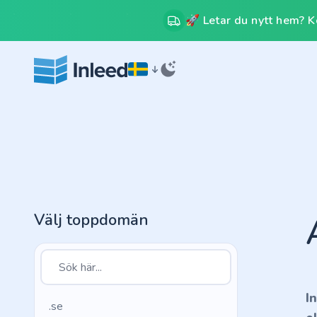
🚀 Letar du nytt hem? Kos
Välj toppdomän
I
.se