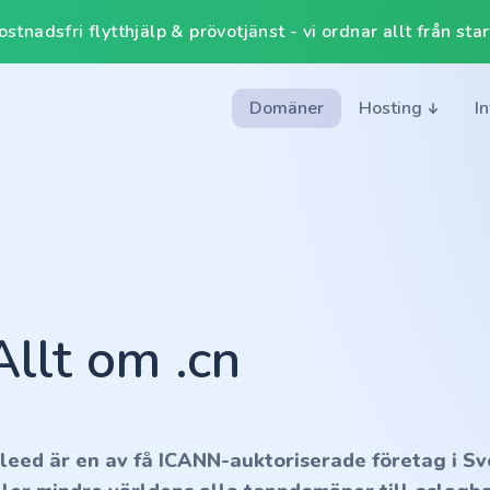
tnadsfri flytthjälp & prövotjänst - vi ordnar allt från start 
Domäner
Hosting
I
Allt om .cn
nleed är en av få ICANN-auktoriserade företag i Sv