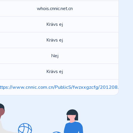
whois.cnnic.net.cn
Krävs ej
Krävs ej
Nej
Krävs ej
ttps://www.cnnic.com.cn/PublicS/fwzxxgzcfg/201208...