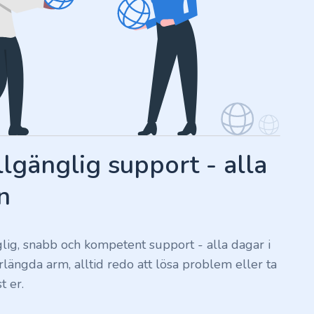
llgänglig support - alla
n
nglig, snabb och kompetent support - alla dagar i
förlängda arm, alltid redo att lösa problem eller ta
t er.