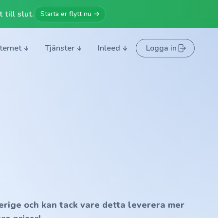
till slut.
Starta er flytt nu →
nternet
Tjänster
Inleed
Logga in
erige och kan tack vare detta leverera mer