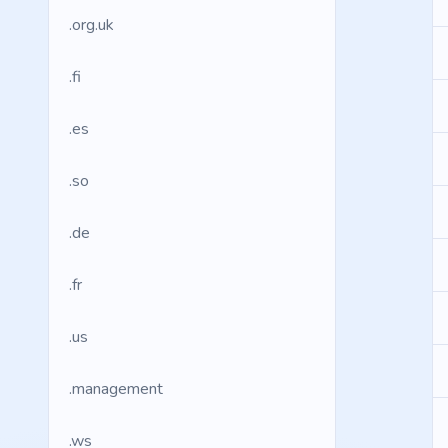
.org.uk
.fi
.es
.so
.de
.fr
.us
.management
.ws