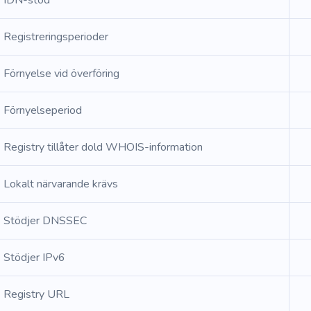
IDN-stöd
Registreringsperioder
Förnyelse vid överföring
Förnyelseperiod
Registry tillåter dold WHOIS-information
Lokalt närvarande krävs
Stödjer DNSSEC
Stödjer IPv6
Registry URL