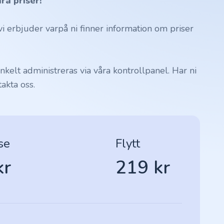
ra priser!
 erbjuder varpå ni finner information om priser
kelt administreras via våra kontrollpanel. Har ni
akta oss.
se
Flytt
kr
219 kr