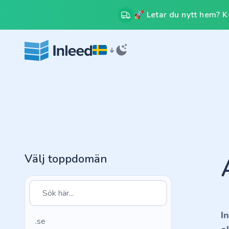
🚀 Letar du nytt hem? Kos
Välj toppdomän
I
.se