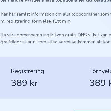
ller mindre världens alla toppdomäner till oslagba
i har här samlat information om alla toppdomäner som vi
m, registrering, förnyelse, flytt m.m.
 alla våra domännamn ingår även gratis DNS vilket kan en
ågra frågor så är ni som alltid varmt välkommen att kont
Registrering
Förnyel
389 kr
389 