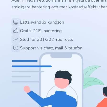
Äger ni redan ett domännamn? Flytta då över ert
smidigare hantering och mer kostnadseffektiv han
.ai
Lättanvändlig kundzon
.space
Gratis DNS-hantering
.website
Stöd för 301/302-redirects
Support via chatt, mail & telefon
.io
.ru
.vc
.gr
.network