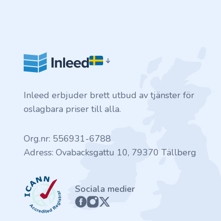
.finance
.tennis
.in
.shop
Inleed erbjuder brett utbud av tjänster för
.tips
oslagbara priser till alla.
.cn
Org.nr: 556931-6788
Adress: Ovabacksgattu 10, 79370 Tällberg
.re
.games
ICANN
Sociala medier
.it