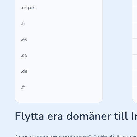
.org.uk
.fi
.es
.so
.de
.fr
.us
Flytta era domäner till 
.management
.ws