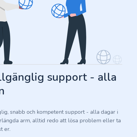
llgänglig support - alla
n
nglig, snabb och kompetent support - alla dagar i
förlängda arm, alltid redo att lösa problem eller ta
t er.