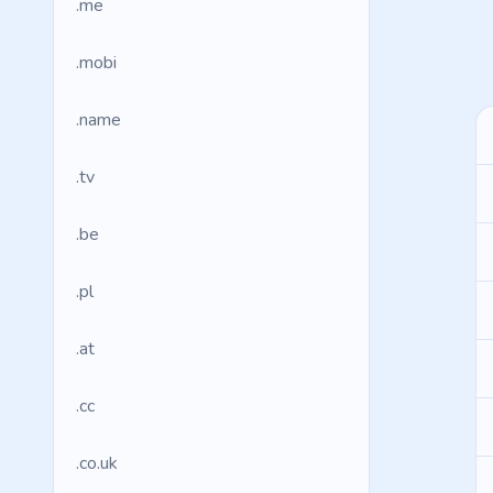
.me
.mobi
.name
.tv
.be
.pl
.at
.cc
.co.uk