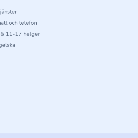
tjänster
hatt och telefon
 & 11-17 helger
gelska