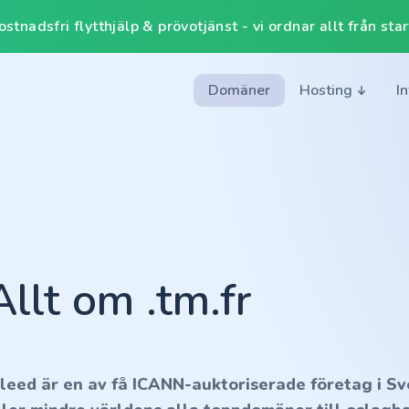
tnadsfri flytthjälp & prövotjänst - vi ordnar allt från start 
Domäner
Hosting
I
Allt om .tm.fr
nleed är en av få ICANN-auktoriserade företag i Sv