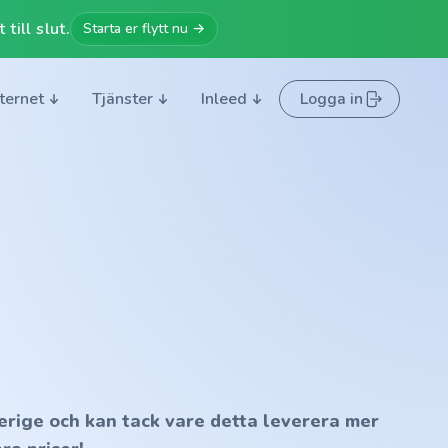
till slut.
Starta er flytt nu →
nternet
Tjänster
Inleed
Logga in
erige och kan tack vare detta leverera mer