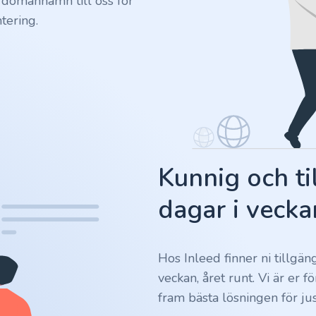
 domännamn till oss för
tering.
Kunnig och ti
dagar i vecka
Hos Inleed finner ni tillgä
veckan, året runt. Vi är er 
fram bästa lösningen för jus