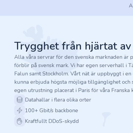
A
.rocks
Footer
.ua
.ch
Trygghet från hjärtat a
.ink
Alla våra servrar för den svenska marknaden är p
förblir på svensk mark. Vi har egen serverhall i T
.email
Falun samt Stockholm. Vårt nät är uppbyggt i en c
kunna erbjuda högsta möjliga tillgänglighet och s
.bz
egen utrustning placerat i Paris för våra Franska 
Datahallar i flera olika orter
.uk
100+ Gbit/s backbone
.design
Kraftfullt DDoS-skydd