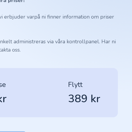
ra priser!
 erbjuder varpå ni finner information om priser
kelt administreras via våra kontrollpanel. Har ni
akta oss.
se
Flytt
kr
389 kr