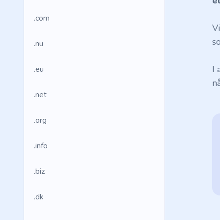
e
.com
V
so
.nu
I
.eu
n
.net
.org
.info
.biz
.dk