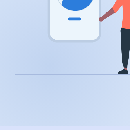
.app
.zone
.co
.no
.site
.art
.online
.cloud
.nl