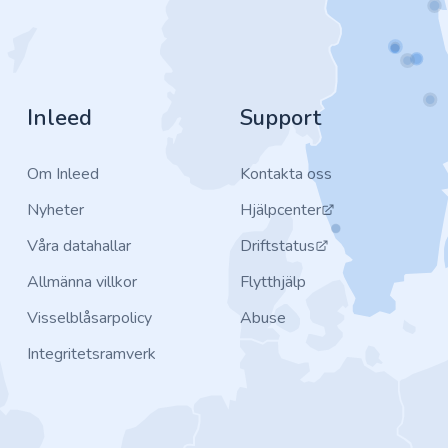
Inleed
Support
Om Inleed
Kontakta oss
Nyheter
Hjälpcenter
Våra datahallar
Driftstatus
Allmänna villkor
Flytthjälp
Visselblåsarpolicy
Abuse
Integritetsramverk