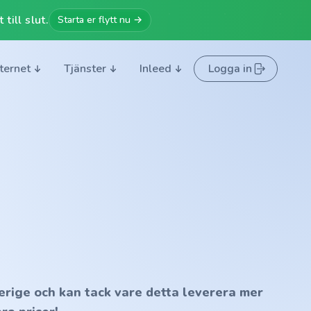
till slut.
Starta er flytt nu →
nternet
Tjänster
Inleed
Logga in
erige och kan tack vare detta leverera mer