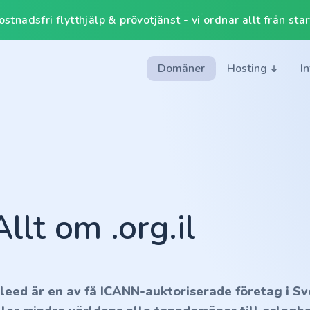
tnadsfri flytthjälp & prövotjänst - vi ordnar allt från start 
Domäner
Hosting
I
Allt om .org.il
nleed är en av få ICANN-auktoriserade företag i Sv