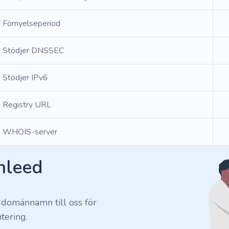
Förnyelseperiod
Stödjer DNSSEC
Stödjer IPv6
Registry URL
WHOIS-server
Inleed
 domännamn till oss för
tering.