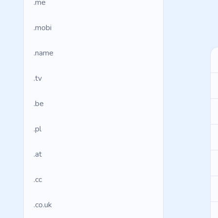
.me
.mobi
.name
.tv
.be
.pl
.at
.cc
.co.uk