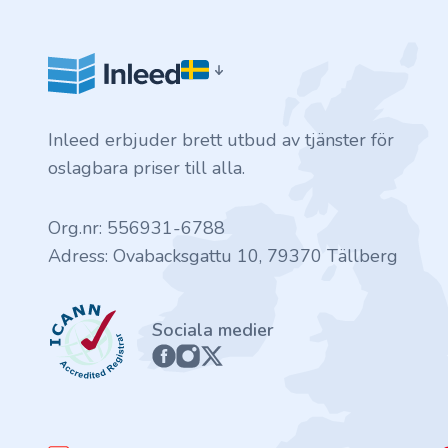
.finance
.tennis
.in
Inleed erbjuder brett utbud av tjänster för
.shop
oslagbara priser till alla.
.tips
Org.nr: 556931-6788
Adress: Ovabacksgattu 10, 79370 Tällberg
.cn
ICANN
.re
Sociala medier
.games
.it