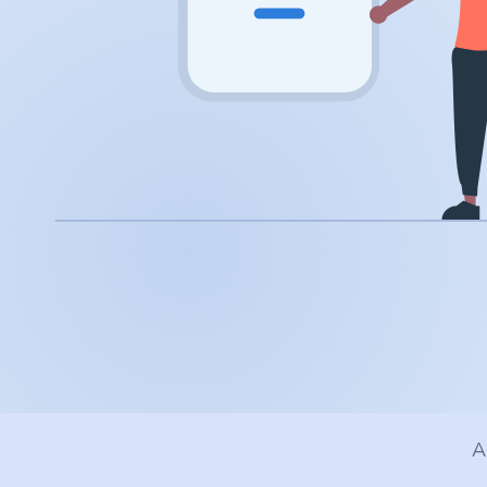
.app
.zone
.co
.no
.site
.art
.online
.cloud
A
.nl