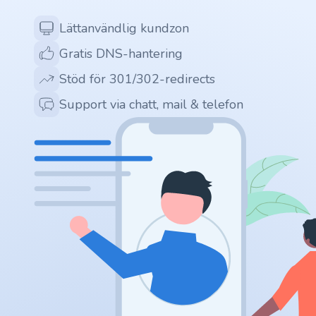
Lättanvändlig kundzon
.ai
Gratis DNS-hantering
.space
Stöd för 301/302-redirects
Support via chatt, mail & telefon
.website
.io
.ru
.vc
.gr
.network