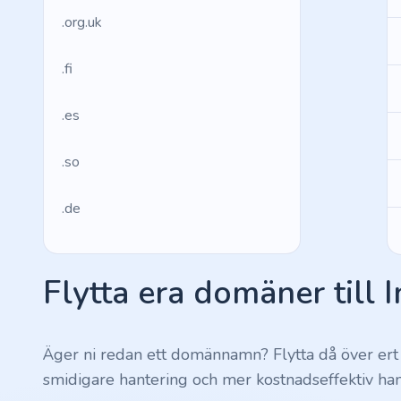
.org.uk
.fi
.es
.so
.de
.fr
Flytta era domäner till 
.us
.management
Äger ni redan ett domännamn? Flytta då över ert
smidigare hantering och mer kostnadseffektiv han
.ws