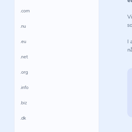
e
.com
V
so
.nu
I
.eu
n
.net
.org
.info
.biz
.dk