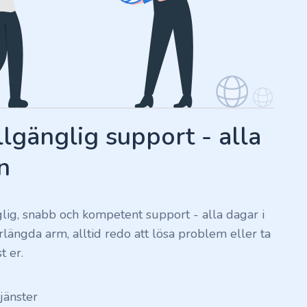
llgänglig support - alla
n
nglig, snabb och kompetent support - alla dagar i
förlängda arm, alltid redo att lösa problem eller ta
t er.
tjänster