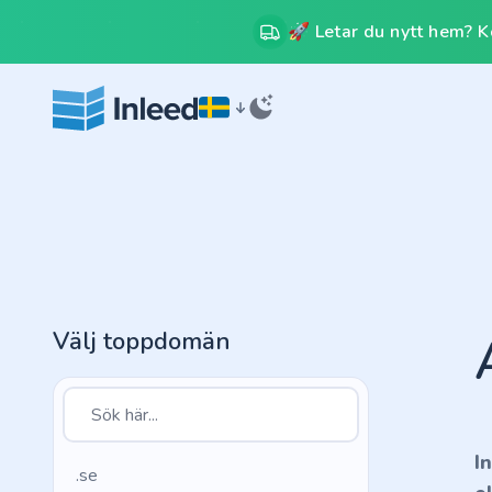
🚀 Letar du nytt hem? Kos
Välj toppdomän
I
.se