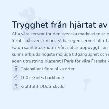
Footer
.rocks
.ua
Trygghet från hjärtat a
.ch
Alla våra servrar för den svenska marknaden är p
förblir på svensk mark. Vi har egen serverhall i T
.ink
Falun samt Stockholm. Vårt nät är uppbyggt i en c
kunna erbjuda högsta möjliga tillgänglighet och s
.email
egen utrustning placerat i Paris för våra Franska 
Datahallar i flera olika orter
.bz
100+ Gbit/s backbone
.uk
Kraftfullt DDoS-skydd
.design