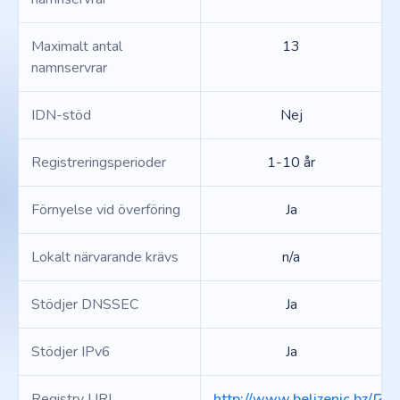
Maximalt antal
13
namnservrar
IDN-stöd
Nej
Registreringsperioder
1-10 år
Förnyelse vid överföring
Ja
Lokalt närvarande krävs
n/a
Stödjer DNSSEC
Ja
Stödjer IPv6
Ja
Registry URL
http://www.belizenic.bz/