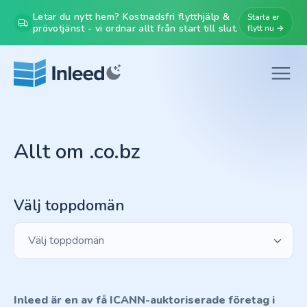
Letar du nytt hem? Kostnadsfri flytthjälp &
Starta er
prövotjänst - vi ordnar allt från start till slut.
flytt nu →
Allt om .co.bz
Välj toppdomän
Välj toppdomän
Inleed är en av få ICANN-auktoriserade företag i