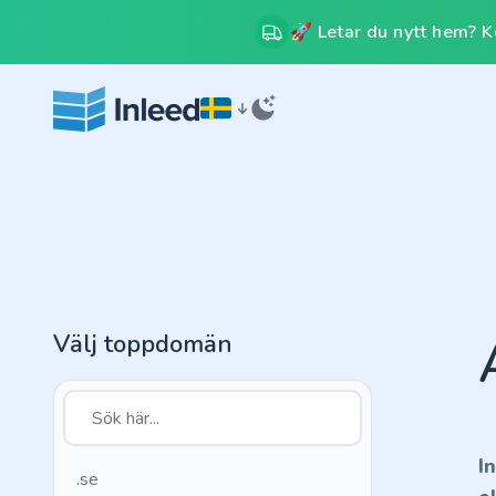
🚀 Letar du nytt hem? Kos
Välj toppdomän
I
.se