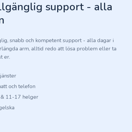
llgänglig support - alla
n
nglig, snabb och kompetent support - alla dagar i
förlängda arm, alltid redo att lösa problem eller ta
t er.
tjänster
hatt och telefon
 & 11-17 helger
gelska