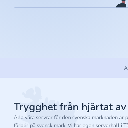
.rocks
.ua
.ch
.ink
A
.email
Footer
.bz
.uk
Trygghet från hjärtat a
.design
Alla våra servrar för den svenska marknaden är p
förblir på svensk mark. Vi har egen serverhall i T