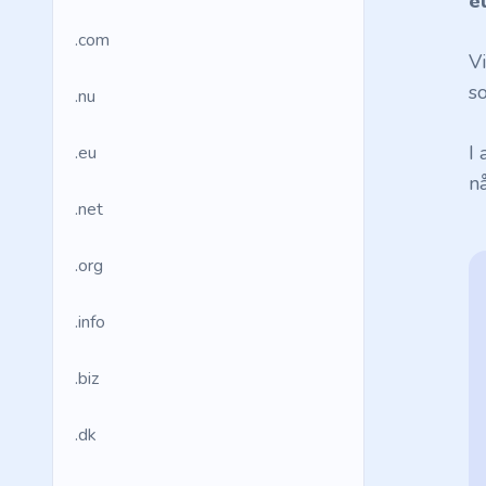
e
.com
V
so
.nu
I
.eu
n
.net
.org
.info
.biz
.dk