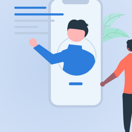
.app
.zone
.co
.no
.site
.art
.online
.cloud
.nl