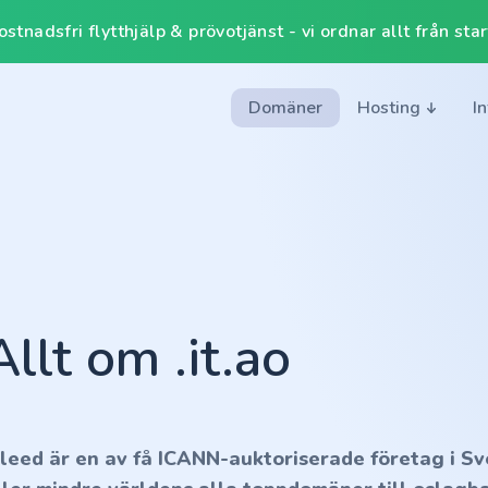
tnadsfri flytthjälp & prövotjänst - vi ordnar allt från start 
Domäner
Hosting
I
Allt om .it.ao
nleed är en av få ICANN-auktoriserade företag i Sv