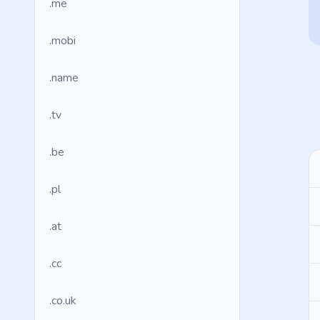
.me
.mobi
.name
.tv
.be
.pl
.at
.cc
.co.uk