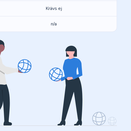
Krävs ej
n/a