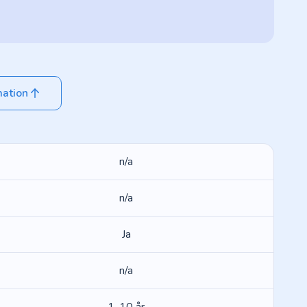
mation
n/a
n/a
Ja
n/a