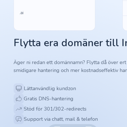
.ai
.space
Flytta era domäner till 
.website
.io
Äger ni redan ett domännamn? Flytta då över ert
smidigare hantering och mer kostnadseffektiv han
.ru
.vc
Lättanvändlig kundzon
Gratis DNS-hantering
.gr
Stöd för 301/302-redirects
.network
Support via chatt, mail & telefon