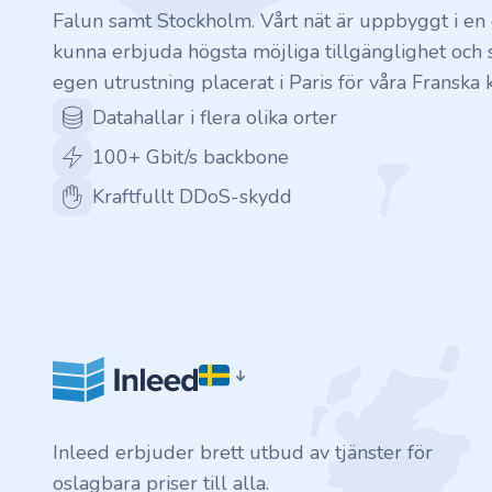
.finance
Falun samt Stockholm. Vårt nät är uppbyggt i en c
kunna erbjuda högsta möjliga tillgänglighet och s
.tennis
egen utrustning placerat i Paris för våra Franska 
.in
Datahallar i flera olika orter
100+ Gbit/s backbone
.shop
Kraftfullt DDoS-skydd
.tips
.cn
.re
.games
Inleed erbjuder brett utbud av tjänster för
.it
oslagbara priser till alla.