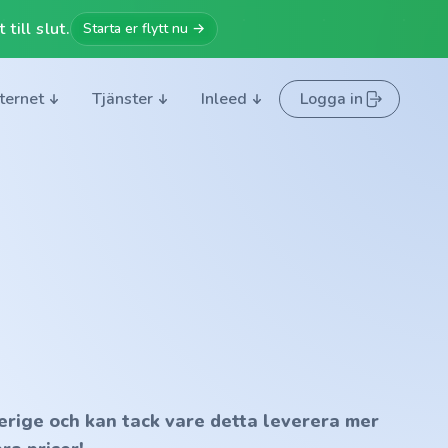
till slut.
Starta er flytt nu →
nternet
Tjänster
Inleed
Logga in
erige och kan tack vare detta leverera mer