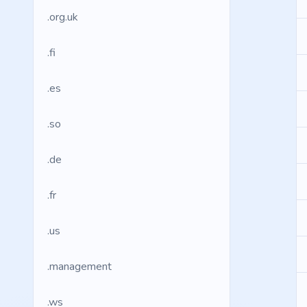
.org.uk
.fi
.es
.so
.de
.fr
.us
.management
.ws