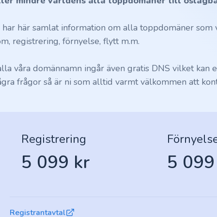
ller mindre världens alla toppdomäner till oslagba
i har här samlat information om alla toppdomäner som vi
m, registrering, förnyelse, flytt m.m.
 alla våra domännamn ingår även gratis DNS vilket kan en
ågra frågor så är ni som alltid varmt välkommen att kont
Registrering
Förnyels
5 099 kr
5 099
Registrantavtal