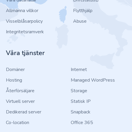
Våra datahallar
Driftstatus
Allmänna villkor
Flytthjälp
Visselblåsarpolicy
Abuse
Integritetsramverk
Våra tjänster
Domäner
Internet
Hosting
Managed WordPress
Återförsäljare
Storage
Virtuell server
Statisk IP
Dedikerad server
Snapback
Co-location
Office 365