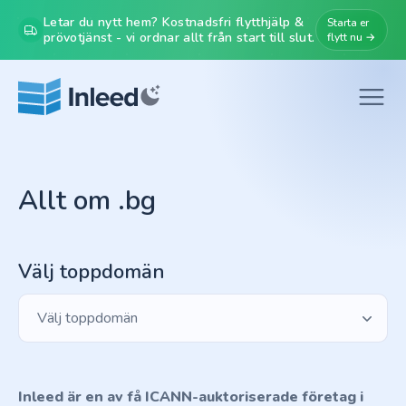
Letar du nytt hem? Kostnadsfri flytthjälp &
Starta er
prövotjänst - vi ordnar allt från start till slut.
flytt nu →
Allt om .bg
Välj toppdomän
Välj toppdomän
Inleed är en av få ICANN-auktoriserade företag i