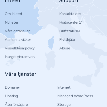
Inleed
Support
Om Inleed
Kontakta oss
Nyheter
Hjälpcenter
Våra datahallar
Driftstatus
Allmänna villkor
Flytthjälp
Visselblåsarpolicy
Abuse
Integritetsramverk
Våra tjänster
Domäner
Internet
Hosting
Managed WordPress
Återförsäljare
Storage