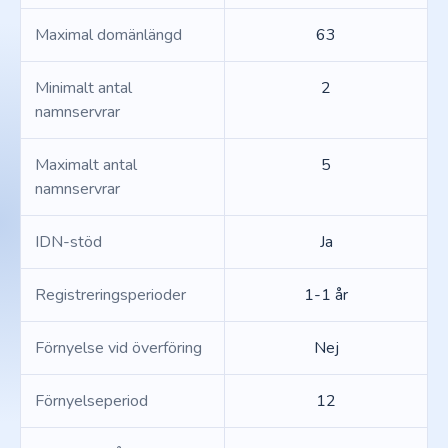
Maximal domänlängd
63
Minimalt antal
2
namnservrar
Maximalt antal
5
namnservrar
IDN-stöd
Ja
Registreringsperioder
1-1 år
Förnyelse vid överföring
Nej
Förnyelseperiod
12