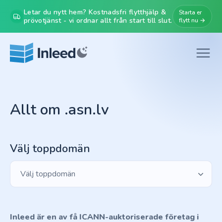
Letar du nytt hem? Kostnadsfri flytthjälp &
Starta er
prövotjänst - vi ordnar allt från start till slut.
flytt nu →
Allt om .asn.lv
Välj toppdomän
Välj toppdomän
Inleed är en av få ICANN-auktoriserade företag i