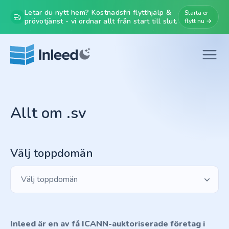
Letar du nytt hem? Kostnadsfri flytthjälp &
Starta er
prövotjänst - vi ordnar allt från start till slut.
flytt nu →
Allt om .sv
Välj toppdomän
Välj toppdomän
Inleed är en av få ICANN-auktoriserade företag i