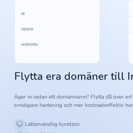
.ai
.space
.website
.io
Flytta era domäner till 
.ru
.vc
Äger ni redan ett domännamn? Flytta då över ert
smidigare hantering och mer kostnadseffektiv han
.gr
.network
Lättanvändlig kundzon