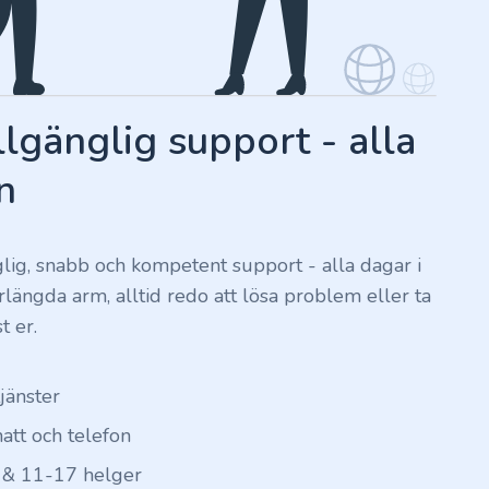
llgänglig support - alla
n
nglig, snabb och kompetent support - alla dagar i
förlängda arm, alltid redo att lösa problem eller ta
t er.
tjänster
hatt och telefon
 & 11-17 helger