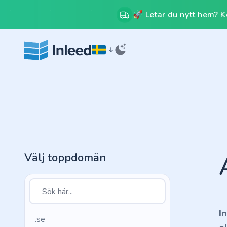
🚀 Letar du nytt hem? Kos
Välj toppdomän
I
.se