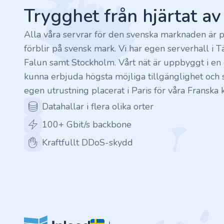
.finance
Trygghet från hjärtat a
.tennis
Alla våra servrar för den svenska marknaden är p
förblir på svensk mark. Vi har egen serverhall i T
.in
Falun samt Stockholm. Vårt nät är uppbyggt i en c
kunna erbjuda högsta möjliga tillgänglighet och s
.shop
egen utrustning placerat i Paris för våra Franska 
.tips
Datahallar i flera olika orter
100+ Gbit/s backbone
.cn
Kraftfullt DDoS-skydd
.re
.games
.it