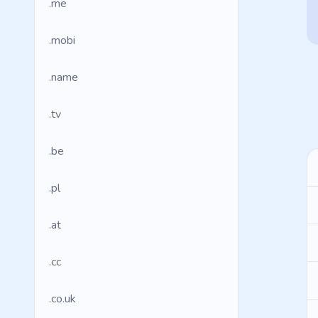
.me
.mobi
.name
.tv
.be
.pl
.at
.cc
.co.uk