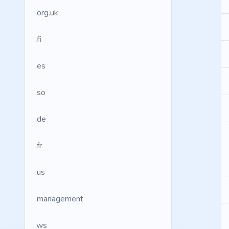
.org.uk
.fi
.es
.so
.de
.fr
.us
.management
.ws