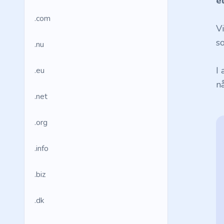
e
.com
V
so
.nu
I
.eu
n
.net
.org
.info
.biz
.dk