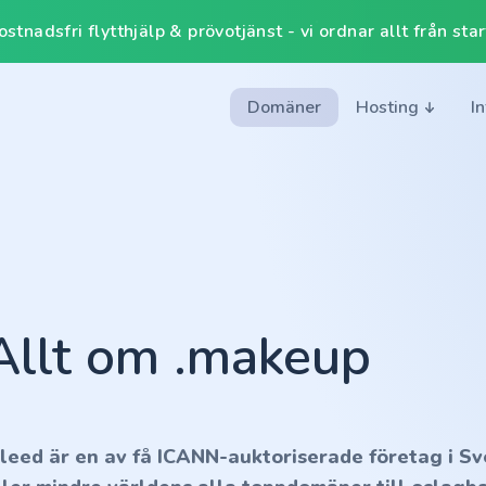
tnadsfri flytthjälp & prövotjänst - vi ordnar allt från start 
Domäner
Hosting
I
Allt om .makeup
nleed är en av få ICANN-auktoriserade företag i Sv