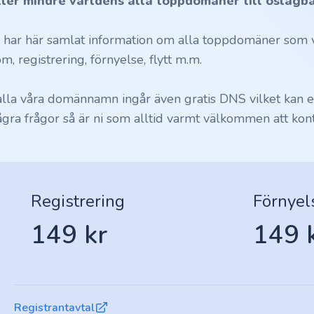
ller mindre världens alla toppdomäner till oslagba
i har här samlat information om alla toppdomäner som vi
m, registrering, förnyelse, flytt m.m.
 alla våra domännamn ingår även gratis DNS vilket kan en
ågra frågor så är ni som alltid varmt välkommen att kont
Registrering
Förnyel
149 kr
149 
Registrantavtal