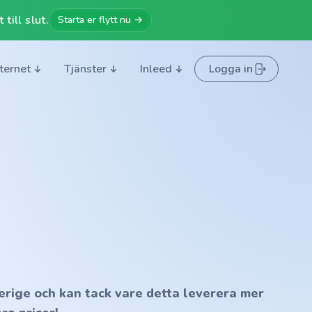
till slut.
Starta er flytt nu →
nternet
Tjänster
Inleed
Logga in
erige och kan tack vare detta leverera mer