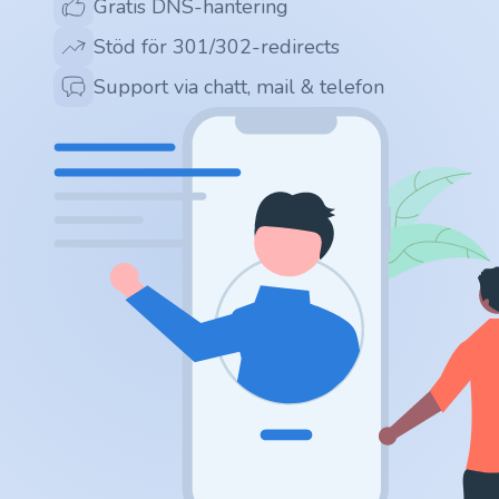
Gratis DNS-hantering
.app
Stöd för 301/302-redirects
.zone
Support via chatt, mail & telefon
.co
.no
.site
.art
.online
.cloud
.nl