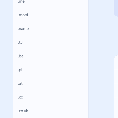
.me
.mobi
.name
.tv
.be
.pl
.at
.cc
.co.uk