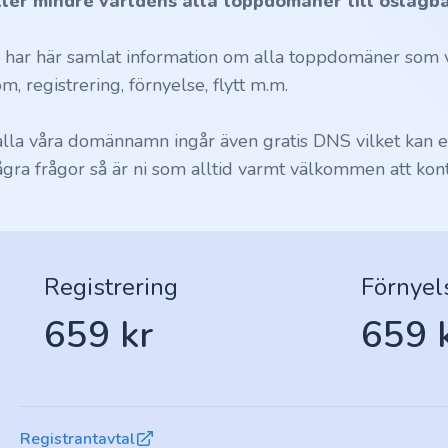
ller mindre världens alla toppdomäner till oslagba
i har här samlat information om alla toppdomäner som vi
m, registrering, förnyelse, flytt m.m.
 alla våra domännamn ingår även gratis DNS vilket kan en
ågra frågor så är ni som alltid varmt välkommen att kont
Registrering
Förnyel
659 kr
659 
Registrantavtal