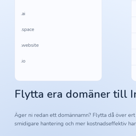
.ai
.space
.website
.io
.ru
Flytta era domäner till 
.vc
.gr
Äger ni redan ett domännamn? Flytta då över ert
smidigare hantering och mer kostnadseffektiv han
.network