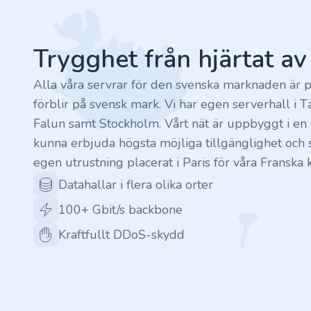
.finance
.tennis
Trygghet från hjärtat a
.in
Alla våra servrar för den svenska marknaden är p
förblir på svensk mark. Vi har egen serverhall i T
.shop
Falun samt Stockholm. Vårt nät är uppbyggt i en c
kunna erbjuda högsta möjliga tillgänglighet och s
.tips
egen utrustning placerat i Paris för våra Franska 
.cn
Datahallar i flera olika orter
100+ Gbit/s backbone
.re
Kraftfullt DDoS-skydd
.games
.it