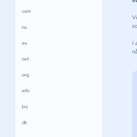
e
.com
V
so
.nu
I
.eu
n
.net
.org
.info
.biz
.dk