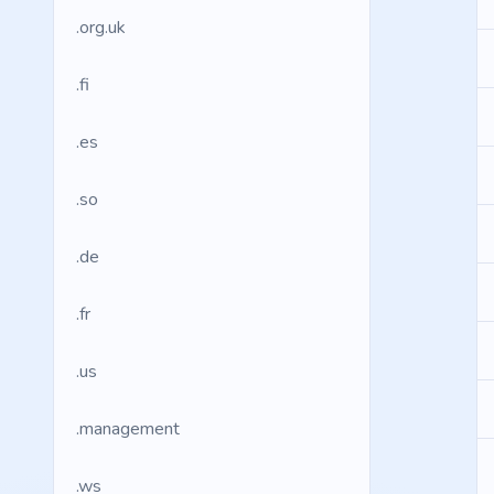
.org.uk
.fi
.es
.so
.de
.fr
.us
.management
.ws