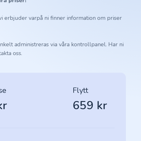
ra priser!
 erbjuder varpå ni finner information om priser
kelt administreras via våra kontrollpanel. Har ni
akta oss.
se
Flytt
kr
659 kr