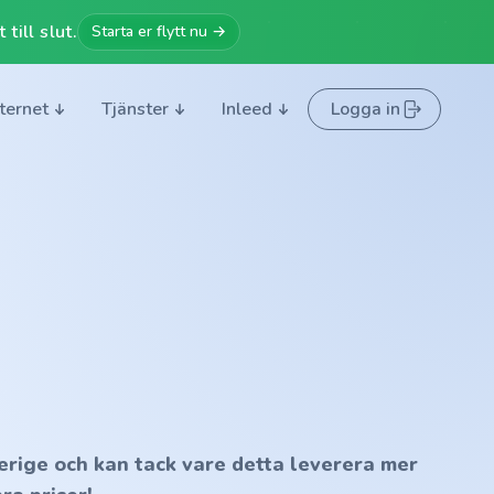
till slut.
Starta er flytt nu →
nternet
Tjänster
Inleed
Logga in
erige och kan tack vare detta leverera mer