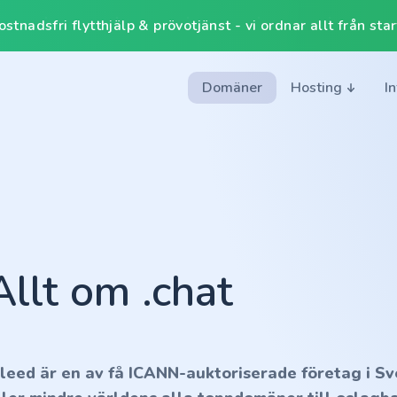
tnadsfri flytthjälp & prövotjänst - vi ordnar allt från start 
Domäner
Hosting
I
Allt om .chat
nleed är en av få ICANN-auktoriserade företag i Sv