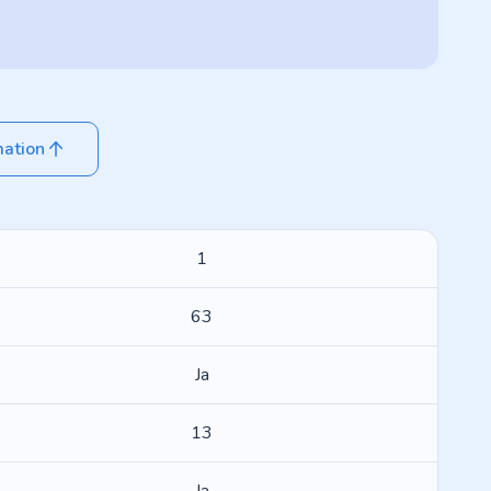
mation
1
63
Ja
13