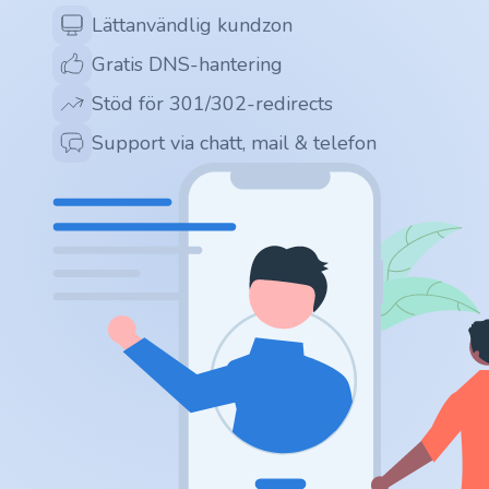
.app
Lättanvändlig kundzon
Gratis DNS-hantering
.zone
Stöd för 301/302-redirects
.co
Support via chatt, mail & telefon
.no
.site
.art
.online
.cloud
.nl