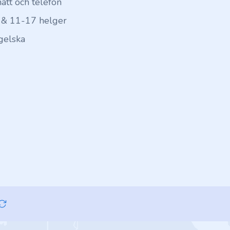
hatt och telefon
 & 11-17 helger
gelska