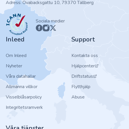
Adress: Ovabacksgattu 10, 79370 Tällberg
ICANN
Sociala medier
Inleed
Support
Om Inleed
Kontakta oss
Nyheter
Hjälpcenter
Våra datahallar
Driftstatus
Allmänna villkor
Flytthjälp
Visselblåsarpolicy
Abuse
Integritetsramverk
Våra tjänster