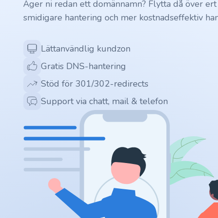
Äger ni redan ett domännamn? Flytta då över ert
smidigare hantering och mer kostnadseffektiv han
.ai
.space
Lättanvändlig kundzon
Gratis DNS-hantering
.website
Stöd för 301/302-redirects
.io
Support via chatt, mail & telefon
.ru
.vc
.gr
.network