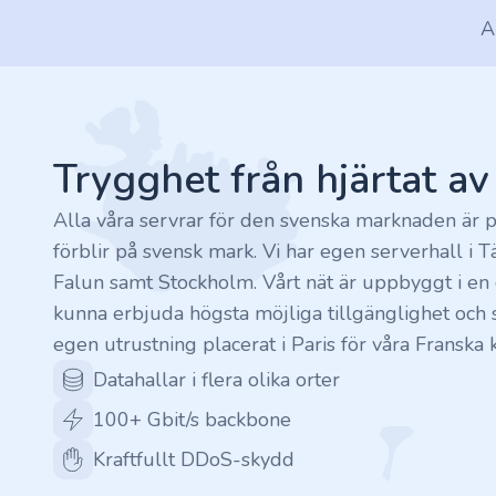
A
.rocks
Footer
.ua
.ch
Trygghet från hjärtat a
.ink
Alla våra servrar för den svenska marknaden är p
förblir på svensk mark. Vi har egen serverhall i T
.email
Falun samt Stockholm. Vårt nät är uppbyggt i en c
kunna erbjuda högsta möjliga tillgänglighet och s
.bz
egen utrustning placerat i Paris för våra Franska 
Datahallar i flera olika orter
.uk
100+ Gbit/s backbone
.design
Kraftfullt DDoS-skydd