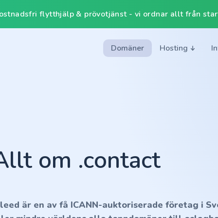
tnadsfri flytthjälp & prövotjänst - vi ordnar allt från start 
Domäner
Hosting
I
Allt om .contact
nleed är en av få ICANN-auktoriserade företag i Sv