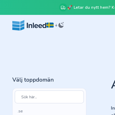
🚀 Letar du nytt hem? Kos
Välj toppdomän
I
.se