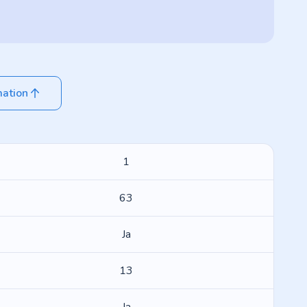
mation
1
63
Ja
13