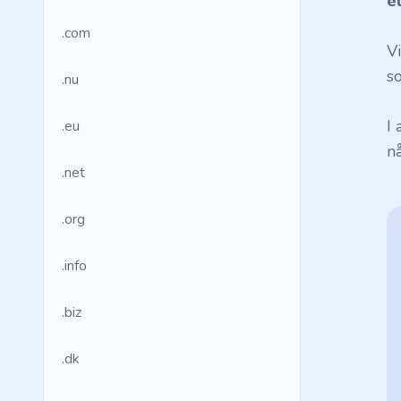
e
.com
V
so
.nu
I
.eu
n
.net
.org
.info
.biz
.dk