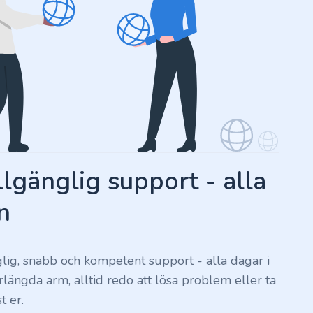
llgänglig support - alla
n
nglig, snabb och kompetent support - alla dagar i
förlängda arm, alltid redo att lösa problem eller ta
t er.