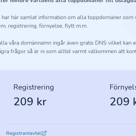
ller mindre världens alla toppdomäner till oslagba
i har här samlat information om alla toppdomäner som vi
m, registrering, förnyelse, flytt m.m.
 alla våra domännamn ingår även gratis DNS vilket kan en
ågra frågor så är ni som alltid varmt välkommen att kont
Registrering
Förnyel
209 kr
209 
Registrantavtal