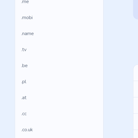
.me
.mobi
.name
.tv
.be
.pl
.at
.cc
.co.uk