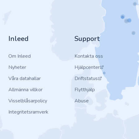
Inleed
Support
Om Inleed
Kontakta oss
Nyheter
Hjälpcenter
Våra datahallar
Driftstatus
Allmänna villkor
Flytthjälp
Visselblåsarpolicy
Abuse
Integritetsramverk