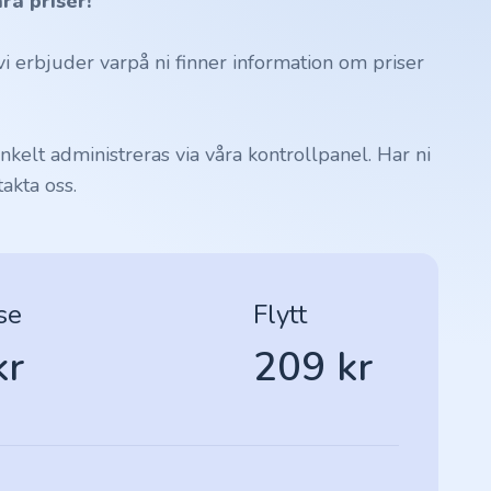
ra priser!
 erbjuder varpå ni finner information om priser
kelt administreras via våra kontrollpanel. Har ni
akta oss.
se
Flytt
kr
209 kr