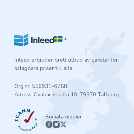
.finance
.tennis
.in
.shop
Inleed erbjuder brett utbud av tjänster för
.tips
oslagbara priser till alla.
.cn
Org.nr: 556931-6788
.re
Adress: Ovabacksgattu 10, 79370 Tällberg
.games
ICANN
Sociala medier
.it