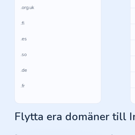
.org.uk
.fi
.es
.so
.de
.fr
.us
Flytta era domäner till 
.management
.ws