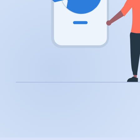
.app
.zone
.co
.no
.site
.art
.online
.cloud
.nl