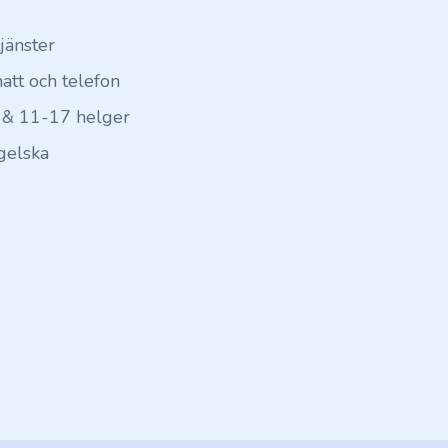
tjänster
hatt och telefon
 & 11-17 helger
gelska