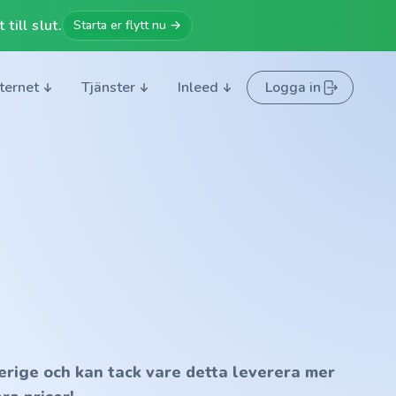
till slut.
Starta er flytt nu →
nternet
Tjänster
Inleed
Logga in
erige och kan tack vare detta leverera mer