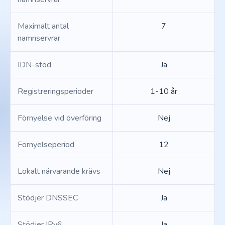
Maximalt antal
7
namnservrar
IDN-stöd
Ja
Registreringsperioder
1-10 år
Förnyelse vid överföring
Nej
Förnyelseperiod
12
Lokalt närvarande krävs
Nej
Stödjer DNSSEC
Ja
Stödjer IPv6
Ja