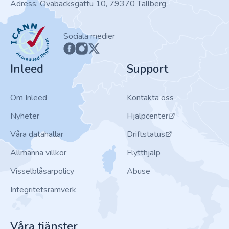
Adress: Ovabacksgattu 10, 79370 Tällberg
ICANN
Sociala medier
Inleed
Support
Om Inleed
Kontakta oss
Nyheter
Hjälpcenter
Våra datahallar
Driftstatus
Allmänna villkor
Flytthjälp
Visselblåsarpolicy
Abuse
Integritetsramverk
Våra tjänster