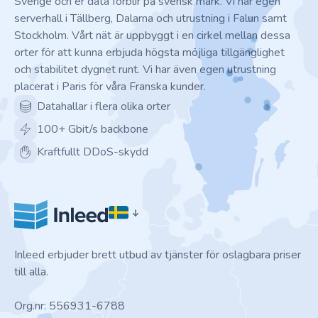
Sverige och er data förblir på svensk mark. Vi har egen
serverhall i Tällberg, Dalarna och utrustning i Falun samt
Stockholm. Vårt nät är uppbyggt i en cirkel mellan dessa
orter för att kunna erbjuda högsta möjliga tillgänglighet
och stabilitet dygnet runt. Vi har även egen utrustning
placerat i Paris för våra Franska kunder.
Datahallar i flera olika orter
100+ Gbit/s backbone
Kraftfullt DDoS-skydd
Inleed erbjuder brett utbud av tjänster för oslagbara priser
till alla.
Org.nr: 556931-6788