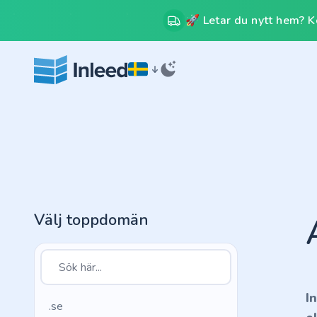
🚀 Letar du nytt hem? Kos
Välj toppdomän
I
.se