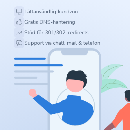
Lättanvändlig kundzon
.ai
Gratis DNS-hantering
.space
Stöd för 301/302-redirects
Support via chatt, mail & telefon
.website
.io
.ru
.vc
.gr
.network