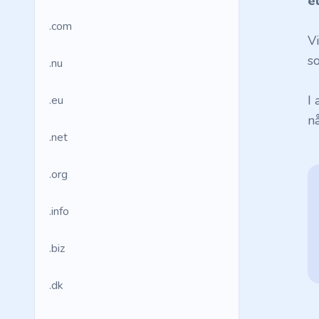
e
.com
V
so
.nu
I
.eu
n
.net
.org
.info
.biz
.dk