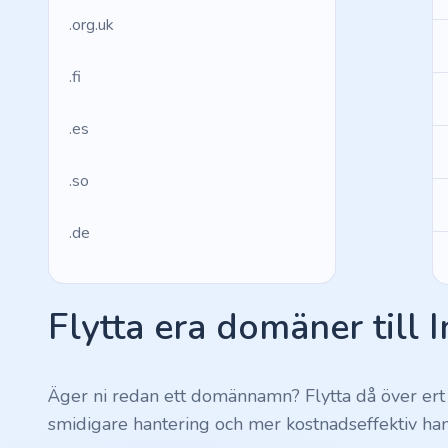
.org.uk
.fi
.es
.so
.de
.fr
Flytta era domäner till 
.us
.management
Äger ni redan ett domännamn? Flytta då över ert
smidigare hantering och mer kostnadseffektiv han
.ws