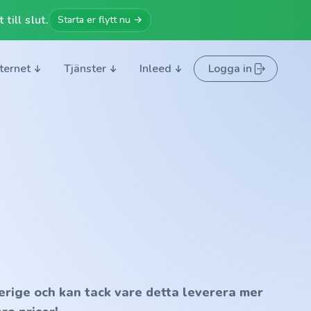
till slut.
Starta er flytt nu →
nternet
Tjänster
Inleed
Logga in
erige och kan tack vare detta leverera mer