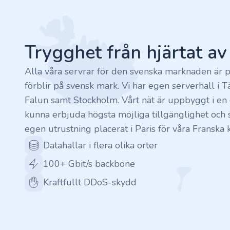
Footer
.rocks
.ua
Trygghet från hjärtat a
.ch
Alla våra servrar för den svenska marknaden är p
förblir på svensk mark. Vi har egen serverhall i T
.ink
Falun samt Stockholm. Vårt nät är uppbyggt i en c
kunna erbjuda högsta möjliga tillgänglighet och s
.email
egen utrustning placerat i Paris för våra Franska 
Datahallar i flera olika orter
.bz
100+ Gbit/s backbone
.uk
Kraftfullt DDoS-skydd
.design