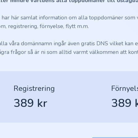
ller mindre världens alla toppdomäner till oslagba
i har här samlat information om alla toppdomäner som vi
m, registrering, förnyelse, flytt m.m.
 alla våra domännamn ingår även gratis DNS vilket kan en
ågra frågor så är ni som alltid varmt välkommen att kont
Registrering
Förnyel
389 kr
389 