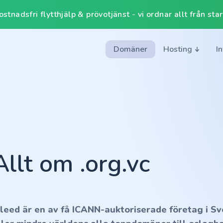
tnadsfri flytthjälp & prövotjänst - vi ordnar allt från start 
Domäner
Hosting
I
Allt om .org.vc
nleed är en av få ICANN-auktoriserade företag i Sv