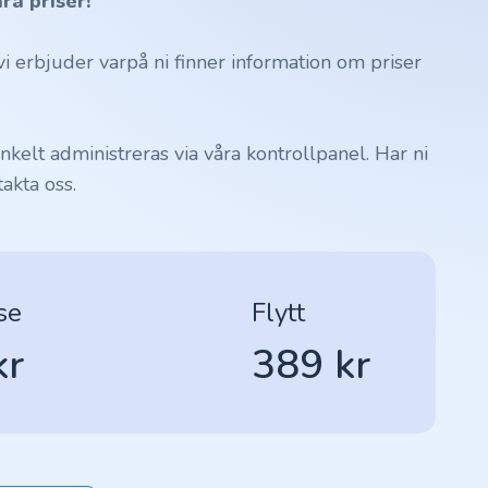
ra priser!
 erbjuder varpå ni finner information om priser
kelt administreras via våra kontrollpanel. Har ni
akta oss.
se
Flytt
kr
389 kr