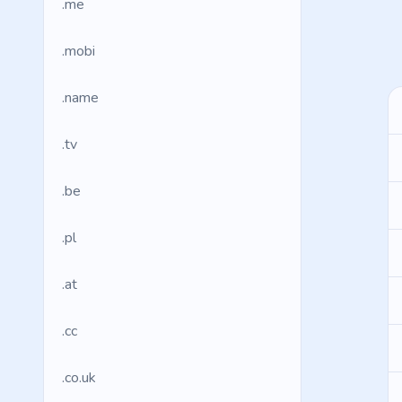
.me
.mobi
.name
.tv
.be
.pl
.at
.cc
.co.uk