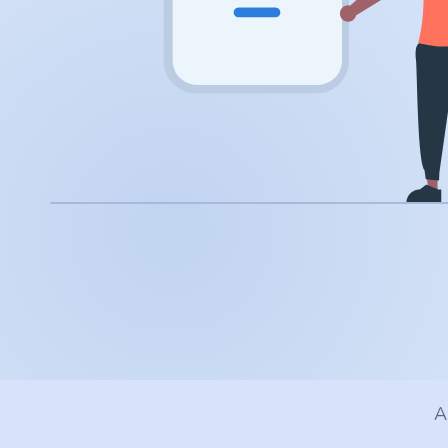
.app
.zone
.co
.no
.site
.art
.online
.cloud
A
.nl