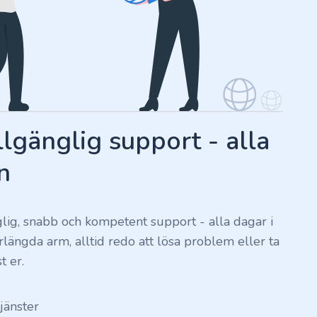
llgänglig support - alla
n
nglig, snabb och kompetent support - alla dagar i
förlängda arm, alltid redo att lösa problem eller ta
t er.
tjänster