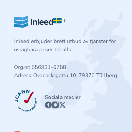
.finance
.tennis
.in
Inleed erbjuder brett utbud av tjänster för
.shop
oslagbara priser till alla.
.tips
Org.nr: 556931-6788
Adress: Ovabacksgattu 10, 79370 Tällberg
.cn
ICANN
.re
Sociala medier
.games
.it