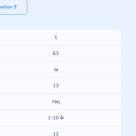
mation
1
63
Ja
13
Nej
1-10 år
12