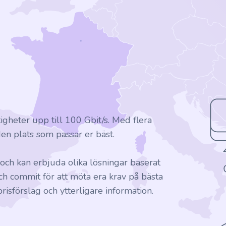
igheter upp till 100 Gbit/s. Med flera
den plats som passar er bäst.
a och kan erbjuda olika lösningar baserat
och commit för att möta era krav på bästa
 prisförslag och ytterligare information.