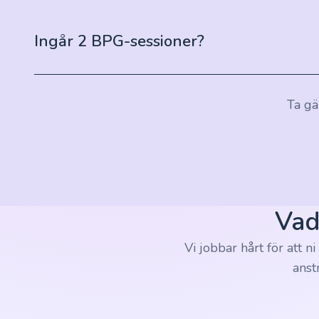
Ingår 2 BPG-sessioner?
Ta gär
Vad
Vi jobbar hårt för att n
anst