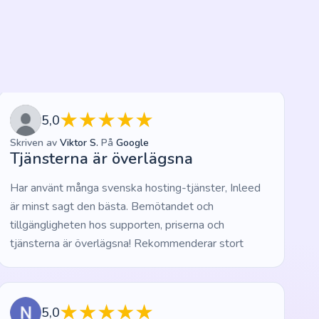
5,0
Skriven av
Viktor S.
På
Google
Skri
Tjänsterna är överlägsna
15
Har använt många svenska hosting-tjänster, Inleed
Inle
är minst sagt den bästa. Bemötandet och
webb
tillgängligheten hos supporten, priserna och
är t
tjänsterna är överlägsna! Rekommenderar stort
möjl
5,0