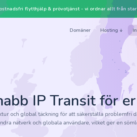
tnadsfri flytthjälp & prövotjänst - vi ordnar allt från start 
Domäner
Hosting
I
nabb IP Transit för e
ktur och global täckning för att säkerställa problemfri d
ll andra nätverk och globala användare, vilket ger en söm