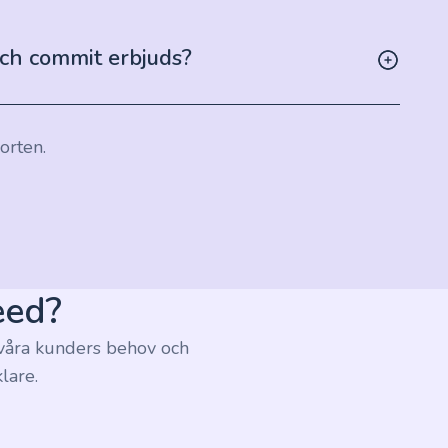
och commit erbjuds?
orten.
eed?
la våra kunders behov och
lare.