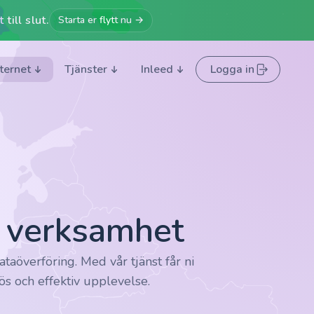
till slut.
Starta er flytt nu →
nternet
Tjänster
Inleed
Logga in
r verksamhet
ataöverföring. Med vår tjänst får ni
lös och effektiv upplevelse.