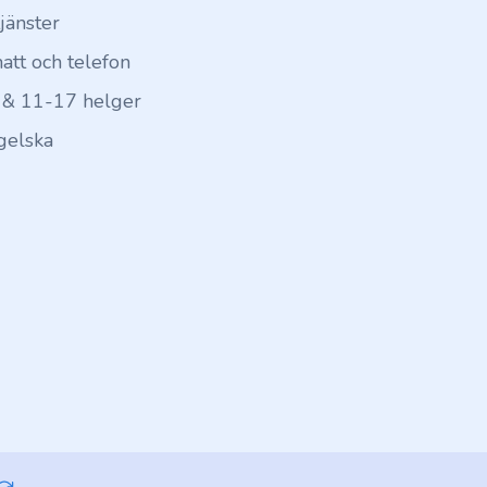
tjänster
hatt och telefon
 & 11-17 helger
gelska