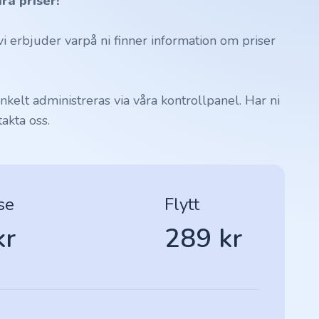
ra priser!
 erbjuder varpå ni finner information om priser
kelt administreras via våra kontrollpanel. Har ni
akta oss.
se
Flytt
kr
289 kr