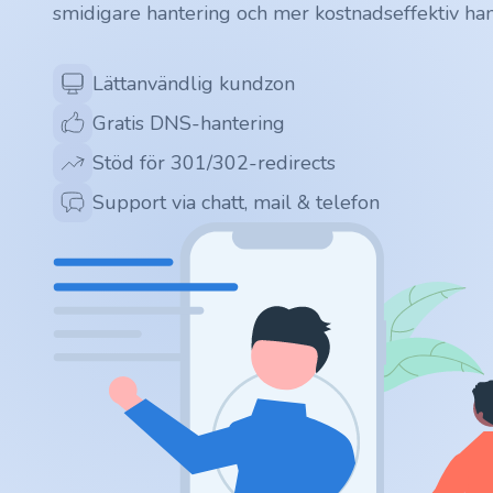
smidigare hantering och mer kostnadseffektiv han
.app
.zone
Lättanvändlig kundzon
Gratis DNS-hantering
.co
Stöd för 301/302-redirects
.no
Support via chatt, mail & telefon
.site
.art
.online
.cloud
.nl