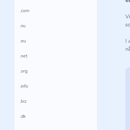
e
.com
V
so
.nu
I
.eu
n
.net
.org
.info
.biz
.dk