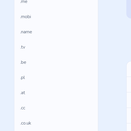
.me
.mobi
.name
.tv
.be
.pl
.at
.cc
.co.uk