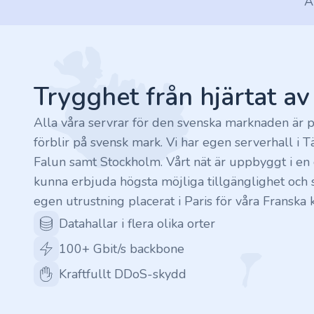
A
.finance
Footer
.tennis
.in
Trygghet från hjärtat a
.shop
Alla våra servrar för den svenska marknaden är p
förblir på svensk mark. Vi har egen serverhall i T
.tips
Falun samt Stockholm. Vårt nät är uppbyggt i en c
kunna erbjuda högsta möjliga tillgänglighet och s
.cn
egen utrustning placerat i Paris för våra Franska 
.re
Datahallar i flera olika orter
100+ Gbit/s backbone
.games
Kraftfullt DDoS-skydd
.it