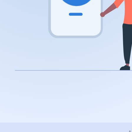
.rocks
.ua
.ch
.ink
.email
.bz
.uk
.design