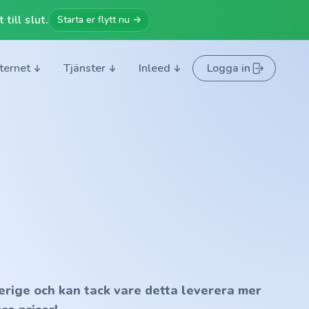
till slut.
Starta er flytt nu →
nternet
Tjänster
Inleed
Logga in
erige och kan tack vare detta leverera mer