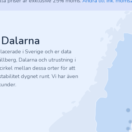
lla priser är exklusive 25% moms.
Ändra till ink. moms
v Dalarna
lacerade i Sverige och er data
ällberg, Dalarna och utrustning i
irkel mellan dessa orter för att
tabilitet dygnet runt. Vi har även
kunder.