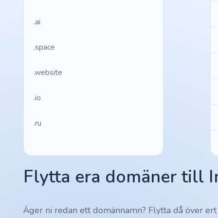
.ai
.space
.website
.io
.ru
.vc
Flytta era domäner till 
.gr
.network
Äger ni redan ett domännamn? Flytta då över ert