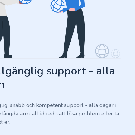
llgänglig support - alla
n
nglig, snabb och kompetent support - alla dagar i
förlängda arm, alltid redo att lösa problem eller ta
t er.