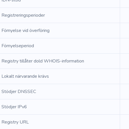
IDN-stöd
Registreringsperioder
Förnyelse vid överföring
Förnyelseperiod
Registry tillåter dold WHOIS-information
Lokalt närvarande krävs
Stödjer DNSSEC
Stödjer IPv6
Registry URL