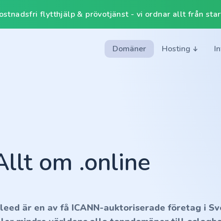
tnadsfri flytthjälp & prövotjänst - vi ordnar allt från start 
Domäner
Hosting
I
Allt om .online
nleed är en av få ICANN-auktoriserade företag i Sv