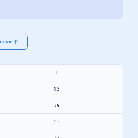
mation
1
63
Ja
13