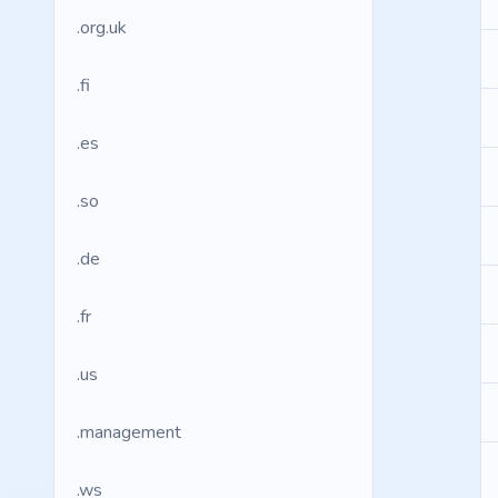
.org.uk
.fi
.es
.so
.de
.fr
.us
.management
.ws