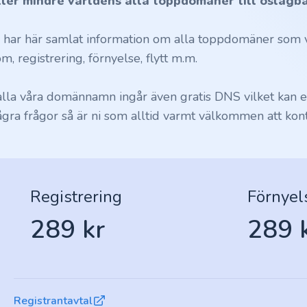
ller mindre världens alla toppdomäner till oslagba
i har här samlat information om alla toppdomäner som vi
m, registrering, förnyelse, flytt m.m.
 alla våra domännamn ingår även gratis DNS vilket kan en
ågra frågor så är ni som alltid varmt välkommen att kont
Registrering
Förnyel
289 kr
289 
Registrantavtal