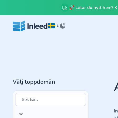
🚀 Letar du nytt hem? Kos
Välj toppdomän
I
.se