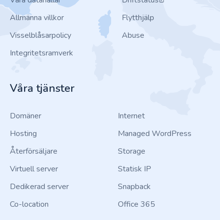
Våra datahallar
Driftstatus
Allmänna villkor
Flytthjälp
Visselblåsarpolicy
Abuse
Integritetsramverk
Våra tjänster
Domäner
Internet
Hosting
Managed WordPress
Återförsäljare
Storage
Virtuell server
Statisk IP
Dedikerad server
Snapback
Co-location
Office 365