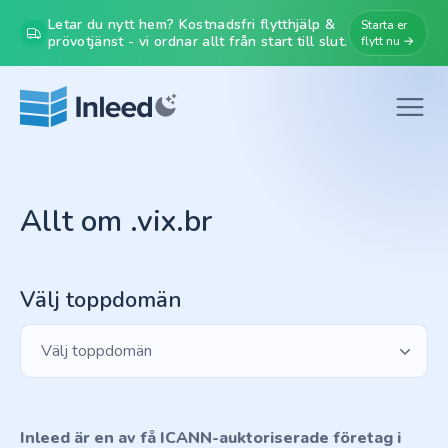
Letar du nytt hem? Kostnadsfri flytthjälp &
Starta er
prövotjänst - vi ordnar allt från start till slut.
flytt nu →
Allt om .vix.br
Välj toppdomän
Välj toppdomän
Inleed är en av få ICANN-auktoriserade företag i