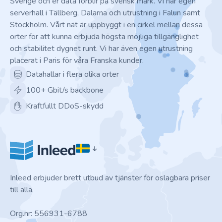
Sverige och er data förblir på svensk mark. Vi har egen
serverhall i Tällberg, Dalarna och utrustning i Falun samt
Stockholm. Vårt nät är uppbyggt i en cirkel mellan dessa
orter för att kunna erbjuda högsta möjliga tillgänglighet
och stabilitet dygnet runt. Vi har även egen utrustning
placerat i Paris för våra Franska kunder.
Datahallar i flera olika orter
100+ Gbit/s backbone
Kraftfullt DDoS-skydd
Inleed erbjuder brett utbud av tjänster för oslagbara priser
till alla.
Org.nr: 556931-6788