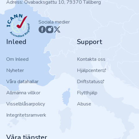
Adress: Ovabacksgattu 10, 79370 Tällberg
ICANN
Sociala medier
Inleed
Support
Om Inleed
Kontakta oss
Nyheter
Hjälpcenter
Våra datahallar
Driftstatus
Allmänna villkor
Flytthjälp
Visselblåsarpolicy
Abuse
Integritetsramverk
Våra tjänster