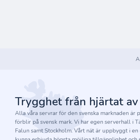
A
Footer
Trygghet från hjärtat a
Alla våra servrar för den svenska marknaden är p
förblir på svensk mark. Vi har egen serverhall i T
Falun samt Stockholm. Vårt nät är uppbyggt i en c
kunna erbjuda högsta möjliga tillgänglighet och s