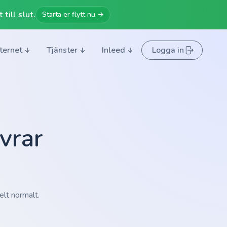
till slut.
Starta er flytt nu →
nternet
Tjänster
Inleed
Logga in
vrar
elt normalt.