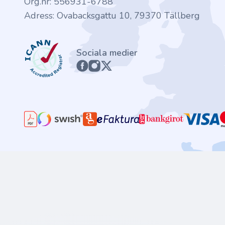
Org.nr: 556931-6788
Adress: Ovabacksgattu 10, 79370 Tällberg
ICANN
Sociala medier