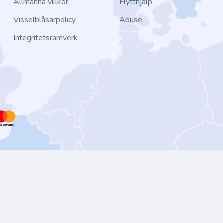
Allmänna villkor
Flytthjälp
Visselblåsarpolicy
Abuse
Integritetsramverk