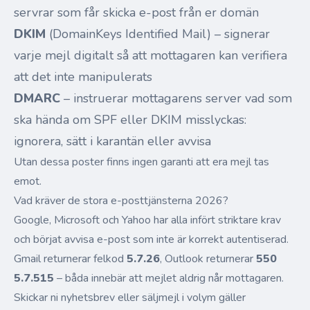
servrar som får skicka e-post från er domän
DKIM
(DomainKeys Identified Mail) – signerar
varje mejl digitalt så att mottagaren kan verifiera
att det inte manipulerats
DMARC
– instruerar mottagarens server vad som
ska hända om SPF eller DKIM misslyckas:
ignorera, sätt i karantän eller avvisa
Utan dessa poster finns ingen garanti att era mejl tas
emot.
Vad kräver de stora e-posttjänsterna 2026?
Google, Microsoft och Yahoo har alla infört striktare krav
och börjat avvisa e-post som inte är korrekt autentiserad.
Gmail returnerar felkod
5.7.26
, Outlook returnerar
550
5.7.515
– båda innebär att mejlet aldrig når mottagaren.
Skickar ni nyhetsbrev eller säljmejl i volym gäller