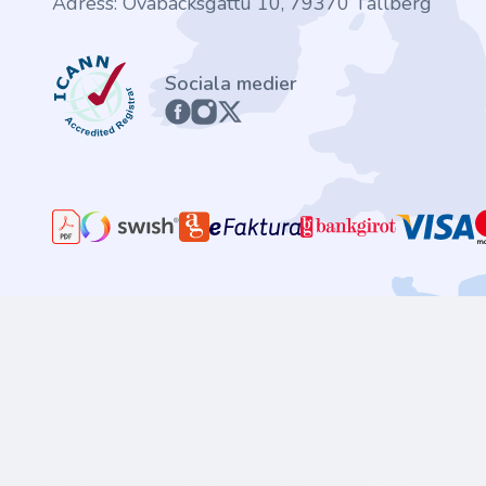
Adress: Ovabacksgattu 10, 79370 Tällberg
ICANN
Sociala medier