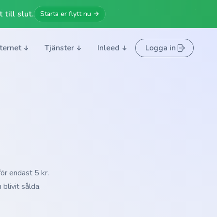
till slut.
Starta er flytt nu →
nternet
Tjänster
Inleed
Logga in
r endast 5 kr.
livit sålda.