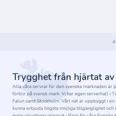
A
Footer
Trygghet från hjärtat a
Alla våra servrar för den svenska marknaden är p
förblir på svensk mark. Vi har egen serverhall i T
Falun samt Stockholm. Vårt nät är uppbyggt i en c
kunna erbjuda högsta möjliga tillgänglighet och s
egen utrustning placerat i Paris för våra Franska 