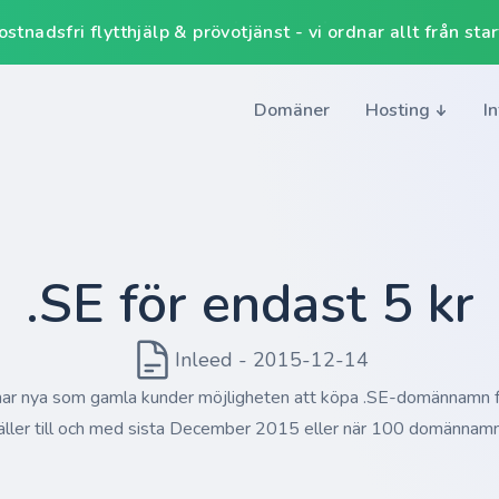
tnadsfri flytthjälp & prövotjänst - vi ordnar allt från start 
Domäner
Hosting
I
.SE för endast 5 kr
Inleed - 2015-12-14
ar nya som gamla kunder möjligheten att köpa .SE-domännamn fö
ller till och med sista December 2015 eller när 100 domännamn b