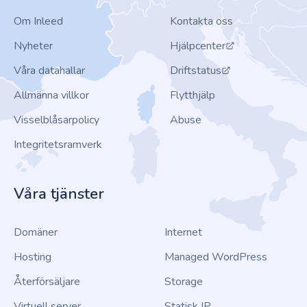
Om Inleed
Kontakta oss
Nyheter
Hjälpcenter
Våra datahallar
Driftstatus
Allmänna villkor
Flytthjälp
Visselblåsarpolicy
Abuse
Integritetsramverk
Våra tjänster
Domäner
Internet
Hosting
Managed WordPress
Återförsäljare
Storage
Virtuell server
Statisk IP