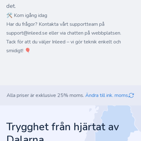
det.
🛠 Kom igång idag
Har du frågor? Kontakta vårt supportteam på
support@inleed.se
eller via chatten på webbplatsen.
Tack för att du väljer Inleed – vi gör teknik enkelt och
smidigt! 🎈
Alla priser är exklusive 25% moms.
Ändra till ink. moms
Footer
Trygghet från hjärtat av
Dalarna