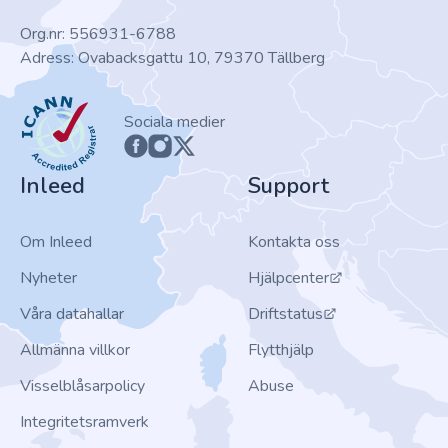
Org.nr: 556931-6788
Adress: Ovabacksgattu 10, 79370 Tällberg
ICANN
Sociala medier
Inleed
Support
Om Inleed
Kontakta oss
Nyheter
Hjälpcenter
Våra datahallar
Driftstatus
Allmänna villkor
Flytthjälp
Visselblåsarpolicy
Abuse
Integritetsramverk