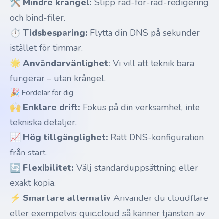
🛠️
Mindre krångel:
Slipp rad-för-rad-redigering
och bind-filer.
⏱️
Tidsbesparing:
Flytta din DNS på sekunder
istället för timmar.
🌟
Användarvänlighet:
Vi vill att teknik bara
fungerar – utan krångel.
🎉 Fördelar för dig
🙌
Enklare drift:
Fokus på din verksamhet, inte
tekniska detaljer.
📈
Hög tillgänglighet:
Rätt DNS-konfiguration
från start.
🔄
Flexibilitet:
Välj standarduppsättning eller
exakt kopia.
⚡
Smartare alternativ
Använder du cloudflare
eller exempelvis quic.cloud så känner tjänsten av