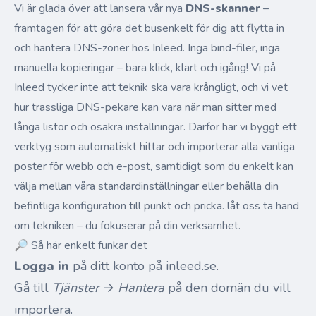
Vi är glada över att lansera vår nya
DNS-skanner
–
framtagen för att göra det busenkelt för dig att flytta in
och hantera DNS-zoner hos Inleed. Inga bind-filer, inga
manuella kopieringar – bara klick, klart och igång! Vi på
Inleed tycker inte att teknik ska vara krångligt, och vi vet
hur trassliga DNS-pekare kan vara när man sitter med
långa listor och osäkra inställningar. Därför har vi byggt ett
verktyg som automatiskt hittar och importerar alla vanliga
poster för webb och e-post, samtidigt som du enkelt kan
välja mellan våra standardinställningar eller behålla din
befintliga konfiguration till punkt och pricka. låt oss ta hand
om tekniken – du fokuserar på din verksamhet.
🔎 Så här enkelt funkar det
Logga in
på ditt konto på
inleed.se
.
Gå till
Tjänster → Hantera
på den domän du vill
importera.