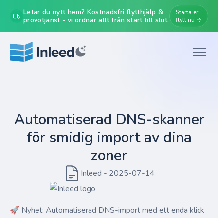
Letar du nytt hem? Kostnadsfri flytthjälp &
Starta er
prövotjänst - vi ordnar allt från start till slut.
flytt nu →
Automatiserad DNS-skanner
för smidig import av dina
zoner
Inleed - 2025-07-14
🚀 Nyhet: Automatiserad DNS-import med ett enda klick