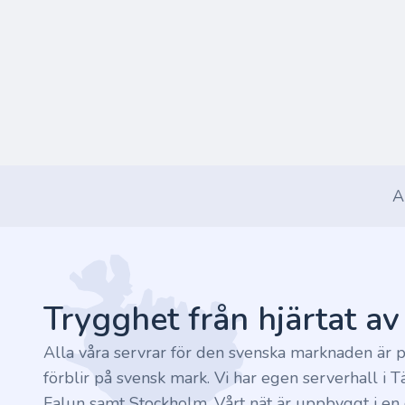
A
Footer
Trygghet från hjärtat a
Alla våra servrar för den svenska marknaden är p
förblir på svensk mark. Vi har egen serverhall i T
Falun samt Stockholm. Vårt nät är uppbyggt i en c