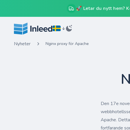
🚀 Letar du nytt hem? Kos
Nyheter
Nginx proxy för Apache
N
Den 17e novemb
webbhotellsser
Apache. Detta 
fortfarande so