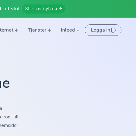
till slut.
Starta er flytt nu →
nternet
Tjänster
Inleed
Logga in
he
a
ront till
 hemsidor