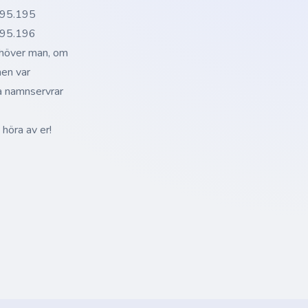
.195.195
.195.196
ehöver man, om
men var
ra namnservrar
 höra av er!