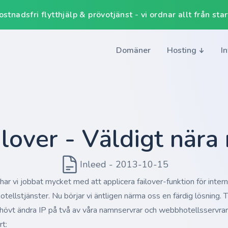
tnadsfri flytthjälp & prövotjänst - vi ordnar allt från start 
Domäner
Hosting
I
ilover - Väldigt nära 
Inleed - 2013-10-15
har vi jobbat mycket med att applicera failover-funktion för inter
ellstjänster. Nu börjar vi äntligen närma oss en färdig lösning. Til
ehövt ändra IP på två av våra namnservrar och webbhotellsservrar
rt: