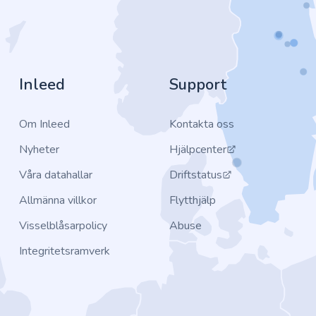
Inleed
Support
Om Inleed
Kontakta oss
Nyheter
Hjälpcenter
Våra datahallar
Driftstatus
Allmänna villkor
Flytthjälp
Visselblåsarpolicy
Abuse
Integritetsramverk