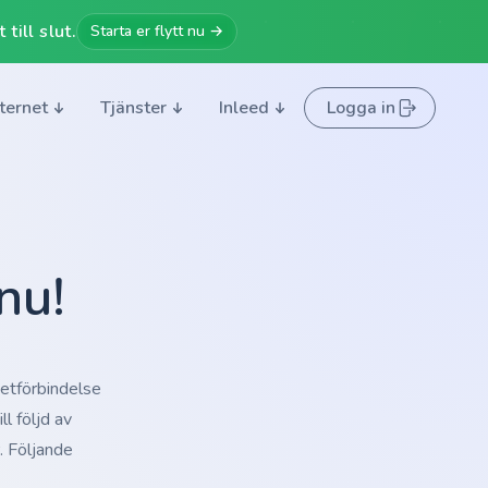
till slut.
Starta er flytt nu →
nternet
Tjänster
Inleed
Logga in
nu!
netförbindelse
l följd av
. Följande