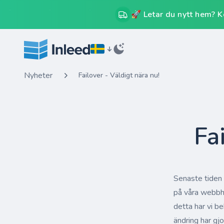
🚀 Letar du nytt hem? Kos
Nyheter
Failover - Väldigt nära nu!
Fa
Senaste tiden 
på våra webbhot
detta har vi b
ändring har gjo