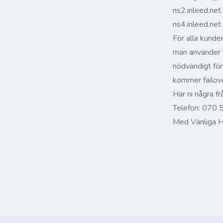
ns2.inleed.ne
ns4.inleed.ne
För alla kund
man använder 
nödvändigt för
kommer failover
Har ni några fr
Telefon: 070 
Med Vänliga H